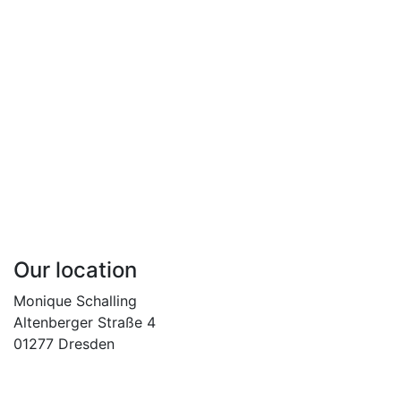
umfunktioniert werden, ein Schuppen als Kunstscheune
dienen? Künstler der Vergangenheit haben oft im Winter
gefroren und trotzdem Kunst gemacht! Ja es ist natürlich
provokativ – doch führt es nicht auch vor Augen, wie
wichtig das künstlerische Schaffen ist? … und wo Eltern
anfangen sich zu beschweren, öffnen sich doch auch Türen
😉.
… und wenn alles nichts hilft, dann ist man eben wieder mit
dem Kunsthandwagen unterwegs von Klasse zu Klasse und
muss die Unterrichtsorganisationsstrukturen in Bezug auf
Abwasch, Aufräumen etc. optimieren und kurz halten.
Our location
Monique Schalling
Altenberger Straße 4
01277 Dresden